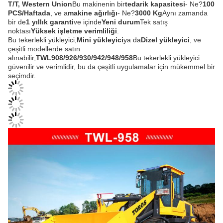
T/T, Western Union
Bu makinenin bir
tedarik kapasitesi
- Ne?
100
PCS/Haftada
, ve a
makine ağırlığı
- Ne?
3000 Kg
Aynı zamanda
bir de
1 yıllık garanti
ve içinde
Yeni durum
Tek satış
noktası
Yüksek işletme verimliliği
.
Bu tekerlekli yükleyici,
Mini yükleyici
ya da
Dizel yükleyici
, ve
çeşitli modellerde satın
alınabilir,
TWL908/926/930/942/948/958
Bu tekerlekli yükleyici
güvenilir ve verimlidir, bu da çeşitli uygulamalar için mükemmel bir
seçimdir.