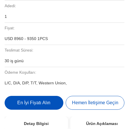
Adedi:
1
Fiyat:
USD 8960 - 9350 1PCS
Teslimat Süresi:
30 iş günü
Ödeme Koşulları:
L/C, D/A, D/P, T/T, Western Union,
En İyi Fiyatı Alın
Hemen İletişime Geçin
Detay Bilgisi
Ürün Açıklaması