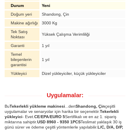
Durum
Yeni
Doğum yeri
Shandong, Çin
Makine ağırlığı
3000 Kg
Tek Satış
Yüksek Çalışma Verimliliği
Noktası
Garanti
1 yıl
Temel
bileşenlerin
1 yıl
garantisi
Yükleyici
Dizel yükleyiciler, küçük yükleyiciler
Uygulamalar:
Bu
Tekerlekli yükleme makinesi
...den
Shandong, Çin
çeşitli
uygulamalar ve senaryolar için harika bir seçenektir.
Tekerlekli
yükleyici
- Evet.
CE
/
EPA
/
EURO 5
Sertifikalı ve en az 1. sipariş
miktarına sahiptir.
USD 8960 - 9350 1PCS
Teslimat yaklaşık 30 iş
günü sürer ve ödeme çeşitli yöntemlerle yapılabilir.
L/C, D/A, D/P,