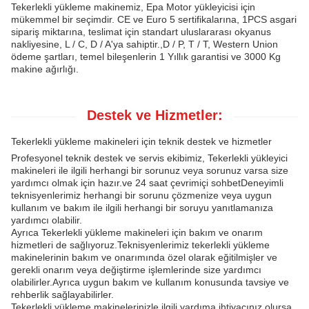
Tekerlekli yükleme makinemiz, Epa Motor yükleyicisi için
mükemmel bir seçimdir. CE ve Euro 5 sertifikalarına, 1PCS asgari
sipariş miktarına, teslimat için standart uluslararası okyanus
nakliyesine, L / C, D / A'ya sahiptir.,D / P, T / T, Western Union
ödeme şartları, temel bileşenlerin 1 Yıllık garantisi ve 3000 Kg
makine ağırlığı.
Destek ve Hizmetler:
Tekerlekli yükleme makineleri için teknik destek ve hizmetler
Profesyonel teknik destek ve servis ekibimiz, Tekerlekli yükleyici
makineleri ile ilgili herhangi bir sorunuz veya sorunuz varsa size
yardımcı olmak için hazır.ve 24 saat çevrimiçi sohbetDeneyimli
teknisyenlerimiz herhangi bir sorunu çözmenize veya uygun
kullanım ve bakım ile ilgili herhangi bir soruyu yanıtlamanıza
yardımcı olabilir.
Ayrıca Tekerlekli yükleme makineleri için bakım ve onarım
hizmetleri de sağlıyoruz.Teknisyenlerimiz tekerlekli yükleme
makinelerinin bakım ve onarımında özel olarak eğitilmişler ve
gerekli onarım veya değiştirme işlemlerinde size yardımcı
olabilirler.Ayrıca uygun bakım ve kullanım konusunda tavsiye ve
rehberlik sağlayabilirler.
Tekerlekli yükleme makinelerinizle ilgili yardıma ihtiyacınız olursa