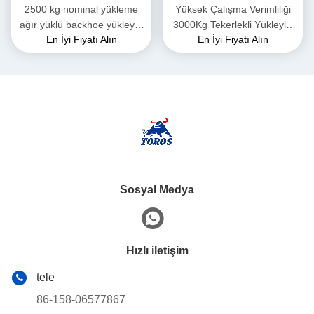
2500 kg nominal yükleme
Yüksek Çalışma Verimliliği
ağır yüklü backhoe yükleyici
3000Kg Tekerlekli Yükleyici
En İyi Fiyatı Alın
En İyi Fiyatı Alın
makinesi inşaat için
Makine 1 Yıllık Garanti
Sosyal Medya
Hızlı iletişim
tele
86-158-06577867