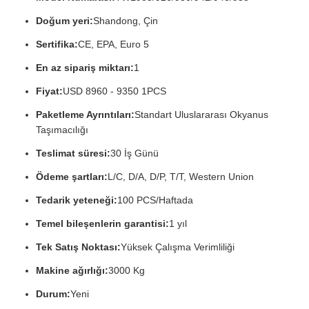
Doğum yeri:
Shandong, Çin
Sertifika:
CE, EPA, Euro 5
En az sipariş miktarı:
1
Fiyat:
USD 8960 - 9350 1PCS
Paketleme Ayrıntıları:
Standart Uluslararası Okyanus
Taşımacılığı
Teslimat süresi:
30 İş Günü
Ödeme şartları:
L/C, D/A, D/P, T/T, Western Union
Tedarik yeteneği:
100 PCS/Haftada
Temel bileşenlerin garantisi:
1 yıl
Tek Satış Noktası:
Yüksek Çalışma Verimliliği
Makine ağırlığı:
3000 Kg
Durum:
Yeni